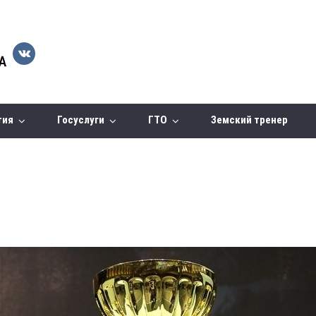
тия
Госуслуги
ГТО
Земский тренер