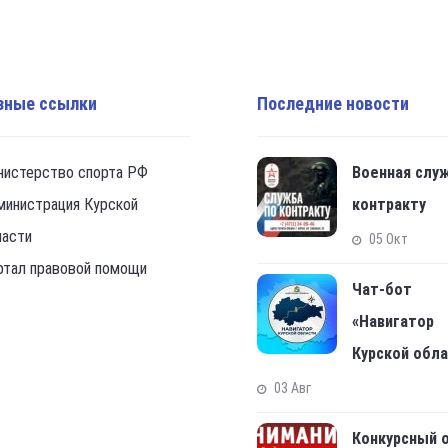
зные ссылки
Последние новости
нистерство спорта РФ
Военная слу
министрация Курской
контракту
ласти
05 Окт
ртал правовой помощи
Чат-бот
«Навигатор
Курской обл
03 Авг
Конкурсный 