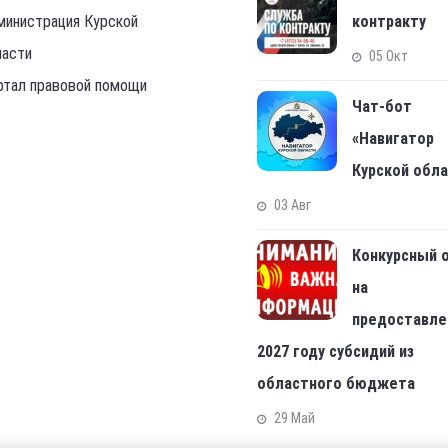
министрация Курской
контракту
ласти
05 Окт
ртал правовой помощи
Чат-бот
«Навигатор
Курской обл
03 Авг
Конкурсный 
на
предоставле
2027 году субсидий из
областного бюджета
29 Май