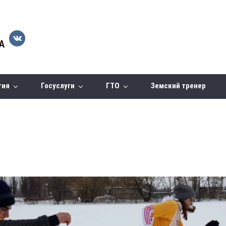
тия
Госуслуги
ГТО
Земский тренер