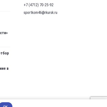
+7 (4712) 70-25-92
sportkom46@rkursk.ru
асти»
отбор
ние в
OK