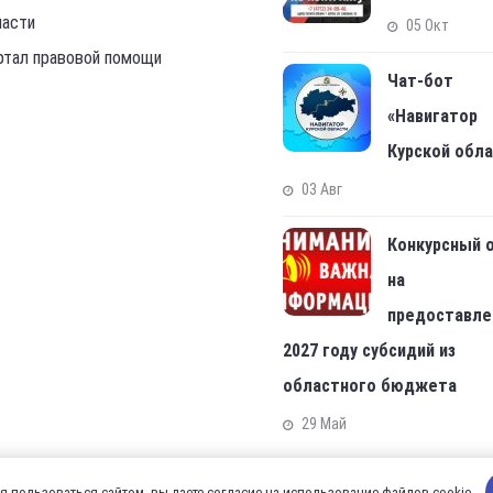
ласти
05 Окт
ртал правовой помощи
Чат-бот
«Навигатор
Курской обл
03 Авг
Конкурсный 
на
предоставле
2027 году субсидий из
областного бюджета
29 Май
 пользоваться сайтом, вы даете согласие на использование файлов cookie.