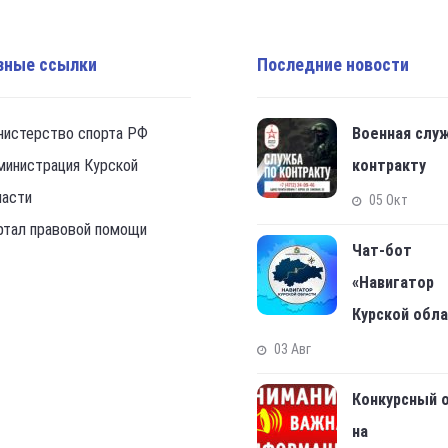
зные ссылки
Последние новости
нистерство спорта РФ
Военная слу
министрация Курской
контракту
ласти
05 Окт
ртал правовой помощи
Чат-бот
«Навигатор
Курской обл
03 Авг
Конкурсный 
на