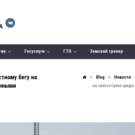
тия
Госуслуги
ГТО
Земский тренер
стному бегу на
Blog
Новости
енными
на снегоступах сред