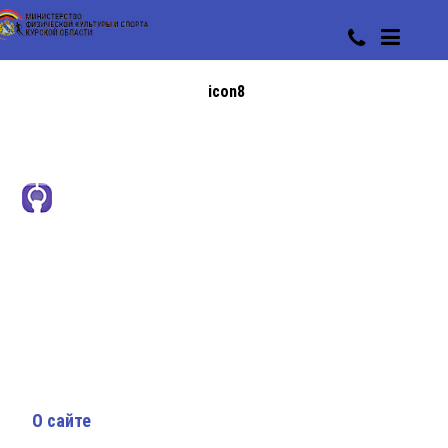
icon8
О сайте