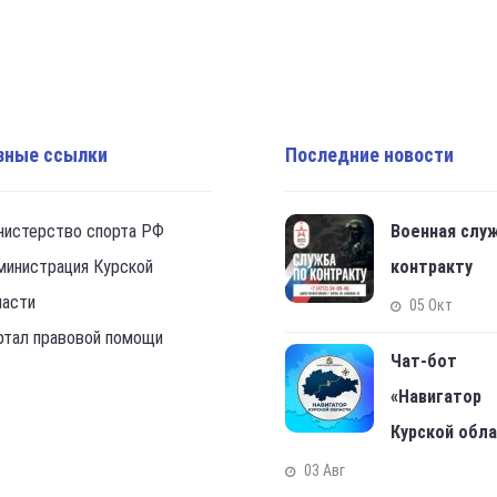
зные ссылки
Последние новости
нистерство спорта РФ
Военная слу
министрация Курской
контракту
ласти
05 Окт
ртал правовой помощи
Чат-бот
«Навигатор
Курской обл
03 Авг