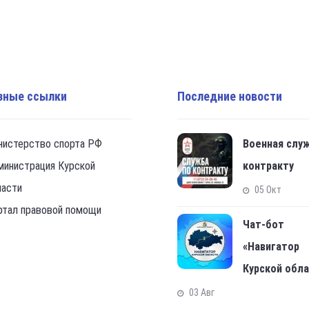
зные ссылки
Последние новости
нистерство спорта РФ
Военная слу
министрация Курской
контракту
ласти
05 Окт
ртал правовой помощи
Чат-бот
«Навигатор
Курской обл
03 Авг