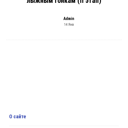
лыжным гонкам (II этап)
Admin
14 Янв
О сайте