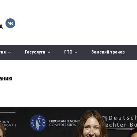
тия
Госуслуги
ГТО
Земский тренер
ванию