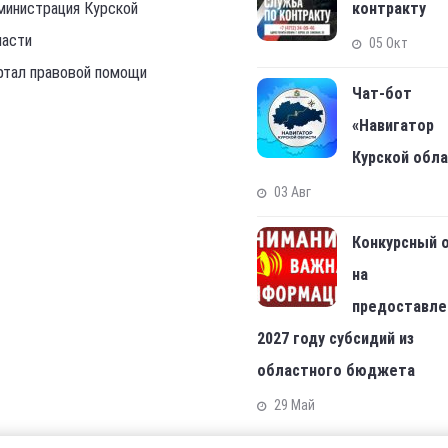
министрация Курской
контракту
ласти
05 Окт
ртал правовой помощи
Чат-бот
«Навигатор
Курской обл
03 Авг
Конкурсный 
на
предоставле
2027 году субсидий из
областного бюджета
29 Май