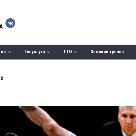
тия
Госуслуги
ГТО
Земский тренер
бе