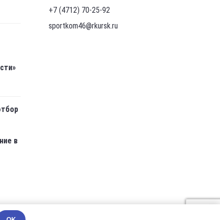
+7 (4712) 70-25-92
sportkom46@rkursk.ru
асти»
отбор
ние в
OK