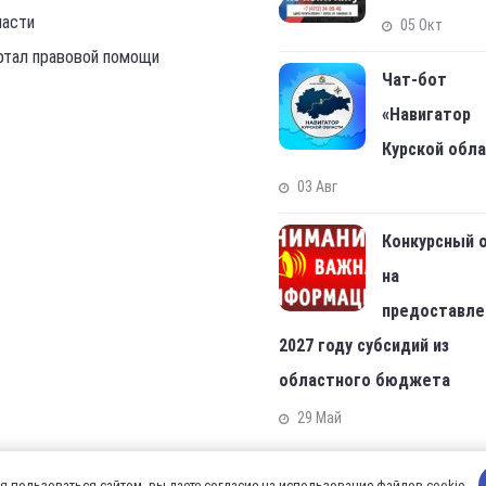
ласти
05 Окт
ртал правовой помощи
Чат-бот
«Навигатор
Курской обл
03 Авг
Конкурсный 
на
предоставле
2027 году субсидий из
областного бюджета
29 Май
 пользоваться сайтом, вы даете согласие на использование файлов cookie.