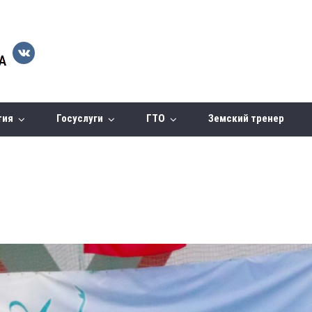
тия
Госуслуги
ГТО
Земский тренер