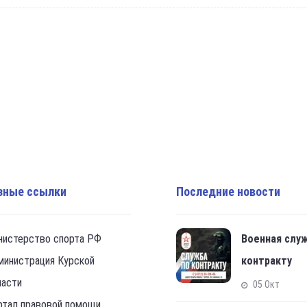
зные ссылки
Последние новости
нистерство спорта РФ
Военная слу
министрация Курской
контракту
ласти
05 Окт
ртал правовой помощи