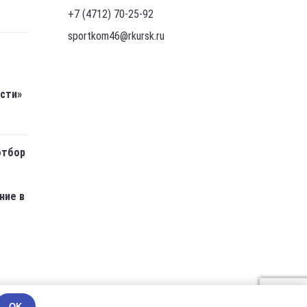
+7 (4712) 70-25-92
sportkom46@rkursk.ru
асти»
отбор
ние в
OK