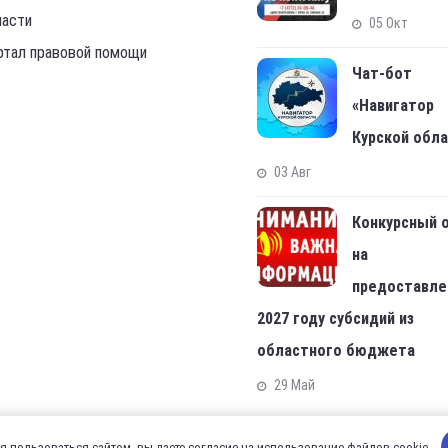
ласти
05 Окт
ртал правовой помощи
Чат-бот
«Навигатор
Курской обл
03 Авг
Конкурсный 
на
предоставле
2027 году субсидий из
областного бюджета
29 Май
 пользоваться сайтом, вы даете согласие на использование файлов cookie.