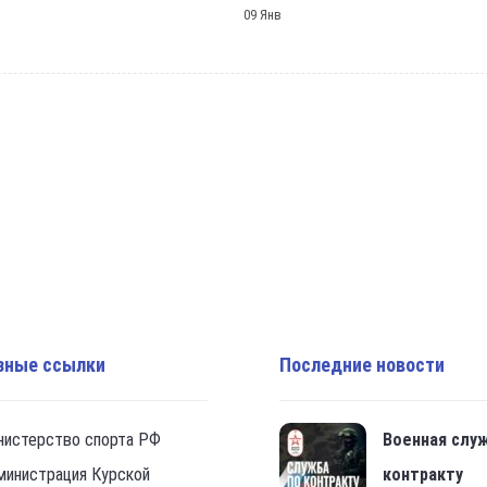
09 Янв
зные ссылки
Последние новости
нистерство спорта РФ
Военная слу
министрация Курской
контракту