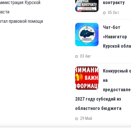
министрация Курской
контракту
ласти
05 Окт
ртал правовой помощи
Чат-бот
«Навигатор
Курской обл
03 Авг
Конкурсный 
на
предоставле
2027 году субсидий из
областного бюджета
29 Май