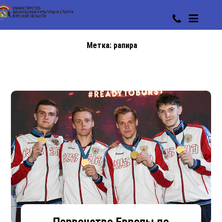
Метка:
рапира
Первенство Европы по