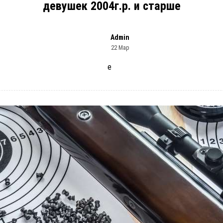
девушек 2004г.р. и старше
Admin
22 Мар
е