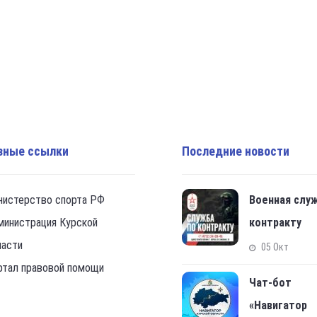
зные ссылки
Последние новости
нистерство спорта РФ
Военная слу
министрация Курской
контракту
ласти
05 Окт
ртал правовой помощи
Чат-бот
«Навигатор