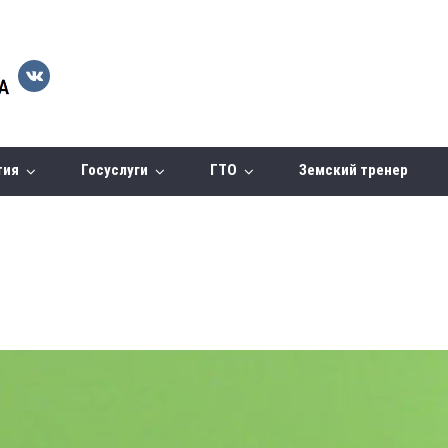
тия
Госуслуги
ГТО
Земский тренер