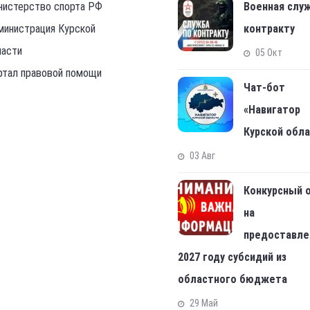
нистерство спорта РФ
Военная слу
министрация Курской
контракту
ласти
05 Окт
ртал правовой помощи
Чат-бот
«Навигатор
Курской обл
03 Авг
Конкурсный 
на
предоставле
2027 году субсидий из
областного бюджета
29 Май