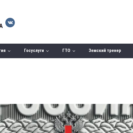
тия
Госуслуги
ГТО
Земский тренер