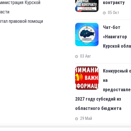
министрация Курской
контракту
ласти
05 Окт
ртал правовой помощи
Чат-бот
«Навигатор
Курской обл
03 Авг
Конкурсный 
на
предоставле
2027 году субсидий из
областного бюджета
29 Май