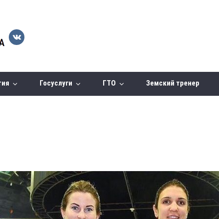
тия
Госуслуги
ГТО
Земский тренер