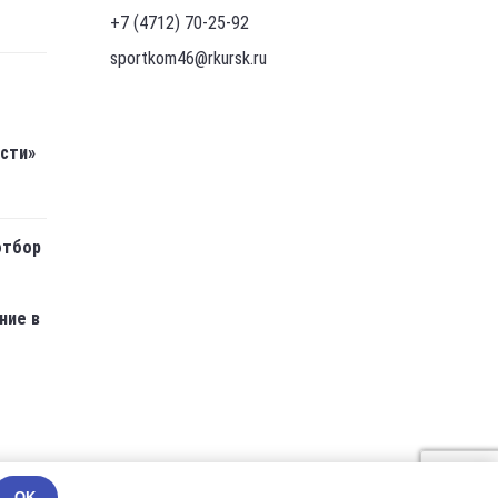
+7 (4712) 70-25-92
sportkom46@rkursk.ru
асти»
отбор
ние в
OK