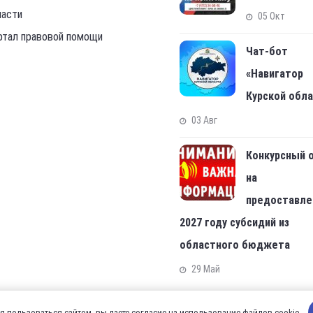
ласти
05 Окт
ртал правовой помощи
Чат-бот
«Навигатор
Курской обл
03 Авг
Конкурсный 
на
предоставле
2027 году субсидий из
областного бюджета
29 Май
 пользоваться сайтом, вы даете согласие на использование файлов cookie.