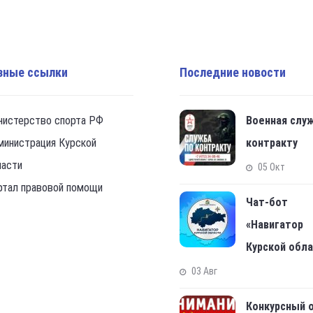
зные ссылки
Последние новости
нистерство спорта РФ
Военная слу
министрация Курской
контракту
ласти
05 Окт
ртал правовой помощи
Чат-бот
«Навигатор
Курской обл
03 Авг
Конкурсный 