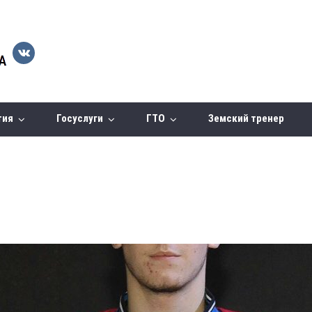
тия
Госуслуги
ГТО
Земский тренер