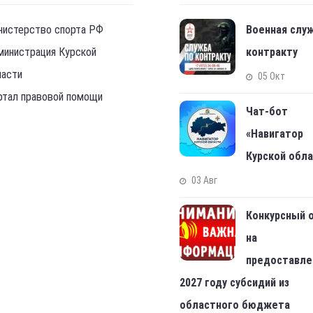
нистерство спорта РФ
Военная слу
министрация Курской
контракту
ласти
05 Окт
ртал правовой помощи
Чат-бот
«Навигатор
Курской обл
03 Авг
Конкурсный 
на
предоставле
2027 году субсидий из
областного бюджета