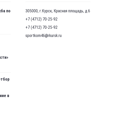
жба по
305000, г.Курск, Красная площадь, д.6
+7 (4712) 70-25-92
+7 (4712) 70-25-92
sportkom46@rkursk.ru
асти»
отбор
ние в