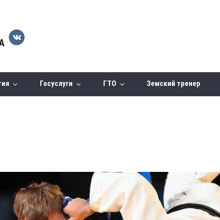
тия
Госуслуги
ГТО
Земский тренер