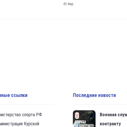
01 Апр
зные ссылки
Последние новости
нистерство спорта РФ
Военная слу
министрация Курской
контракту