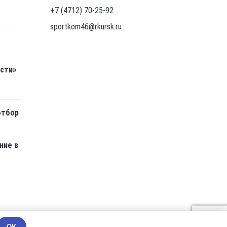
+7 (4712) 70-25-92
sportkom46@rkursk.ru
асти»
отбор
ние в
OK