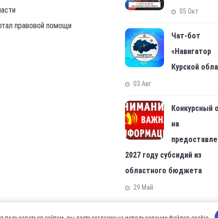
ласти
05 Окт
ртал правовой помощи
Чат-бот
«Навигатор
Курской обл
03 Авг
Конкурсный 
на
предоставле
2027 году субсидий из
областного бюджета
29 Май
 пользоваться сайтом, вы даете согласие на использование файлов cookie.