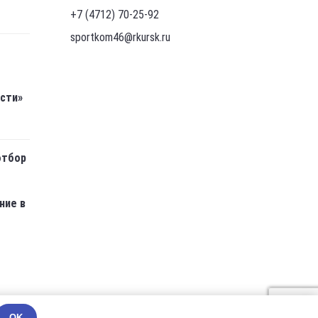
+7 (4712) 70-25-92
sportkom46@rkursk.ru
асти»
отбор
ние в
OK