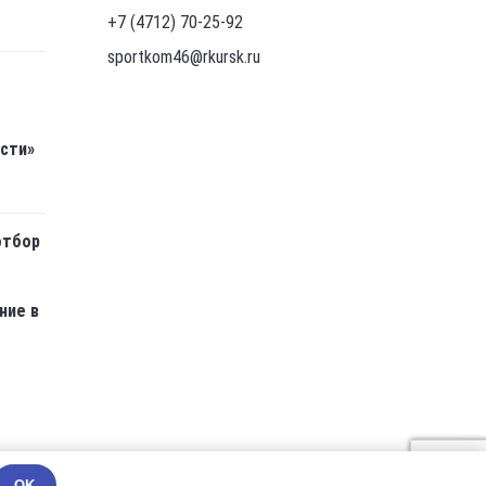
+7 (4712) 70-25-92
sportkom46@rkursk.ru
асти»
отбор
ние в
OK