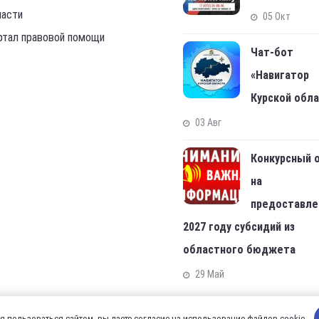
ласти
05 Окт
ртал правовой помощи
Чат-бот
«Навигатор
Курской обл
03 Авг
Конкурсный 
на
предоставле
2027 году субсидий из
областного бюджета
29 Май
 пользоваться сайтом, вы даете согласие на использование файлов cookie.