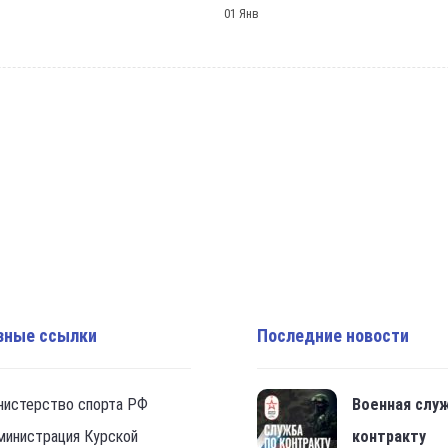
01 Янв
зные ссылки
Последние новости
нистерство спорта РФ
Военная слу
министрация Курской
контракту