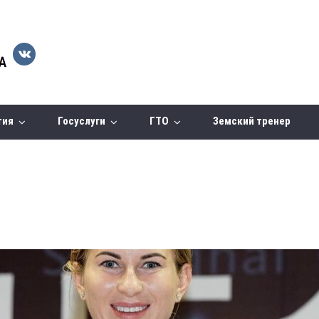
тия
Госуслуги
ГТО
Земский тренер