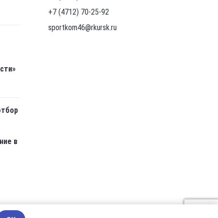
+7 (4712) 70-25-92
sportkom46@rkursk.ru
асти»
отбор
ние в