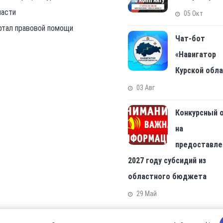
ласти
05 Окт
ртал правовой помощи
Чат-бот
«Навигатор
Курской обл
03 Авг
Конкурсный 
на
предоставле
2027 году субсидий из
областного бюджета
29 Май