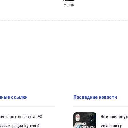
28 Янв
зные ссылки
Последние новости
нистерство спорта РФ
Военная слу
министрация Курской
контракту