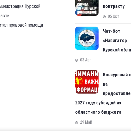
министрация Курской
контракту
ласти
05 Окт
ртал правовой помощи
Чат-бот
«Навигатор
Курской обл
03 Авг
Конкурсный 
на
предоставле
2027 году субсидий из
областного бюджета
29 Май