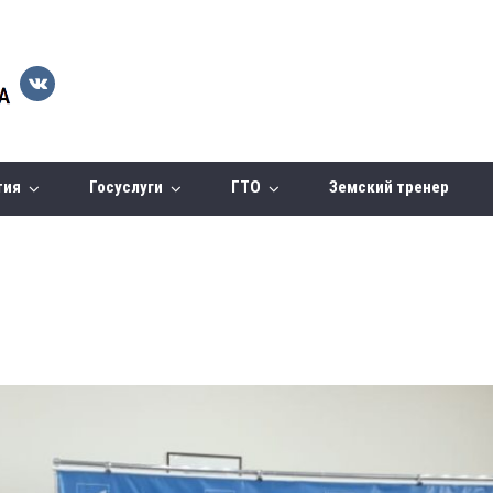
тия
Госуслуги
ГТО
Земский тренер