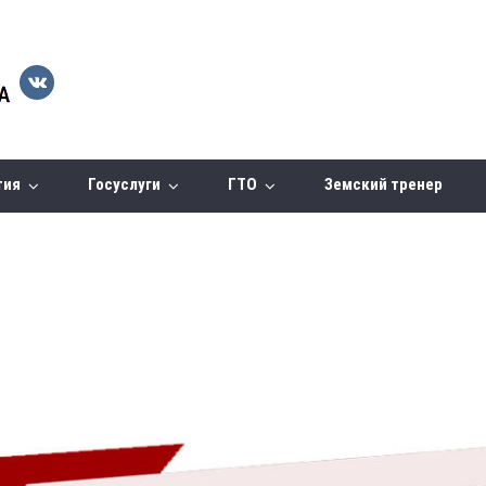
тия
Госуслуги
ГТО
Земский тренер