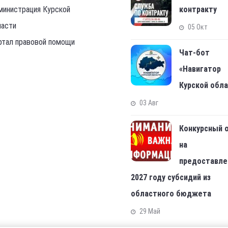
министрация Курской
контракту
ласти
05 Окт
ртал правовой помощи
Чат-бот
«Навигатор
Курской обл
03 Авг
Конкурсный 
на
предоставле
2027 году субсидий из
областного бюджета
29 Май