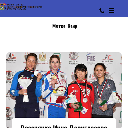
Метка:
Каир
Россиянка Инна Дериглазова