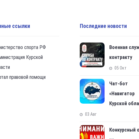
зные ссылки
Последние новости
нистерство спорта РФ
Военная слу
министрация Курской
контракту
ласти
05 Окт
ртал правовой помощи
Чат-бот
«Навигатор
Курской обл
03 Авг
Конкурсный 