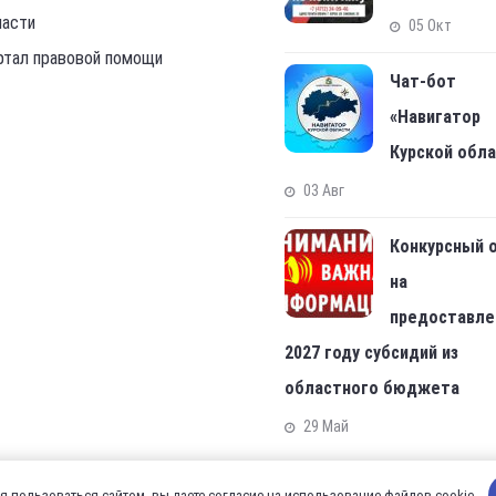
ласти
05 Окт
ртал правовой помощи
Чат-бот
«Навигатор
Курской обл
03 Авг
Конкурсный 
на
предоставле
2027 году субсидий из
областного бюджета
29 Май
 пользоваться сайтом, вы даете согласие на использование файлов cookie.