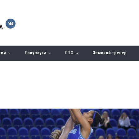
тия
Госуслуги
ГТО
Земский тренер