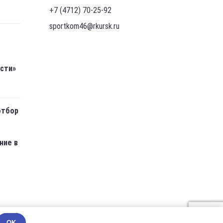
+7 (4712) 70-25-92
sportkom46@rkursk.ru
асти»
отбор
ние в
OK