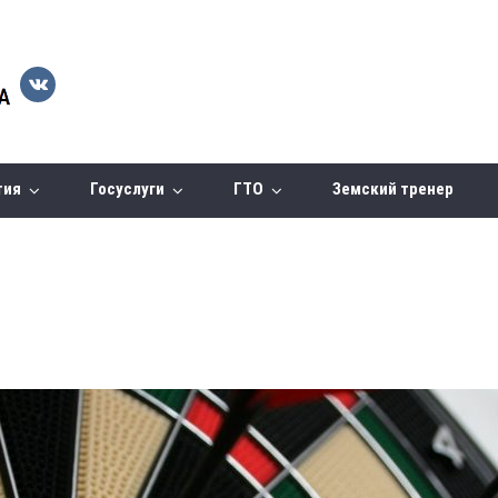
тия
Госуслуги
ГТО
Земский тренер