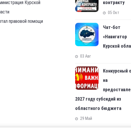
министрация Курской
контракту
ласти
05 Окт
ртал правовой помощи
Чат-бот
«Навигатор
Курской обл
03 Авг
Конкурсный 
на
предоставле
2027 году субсидий из
областного бюджета
29 Май