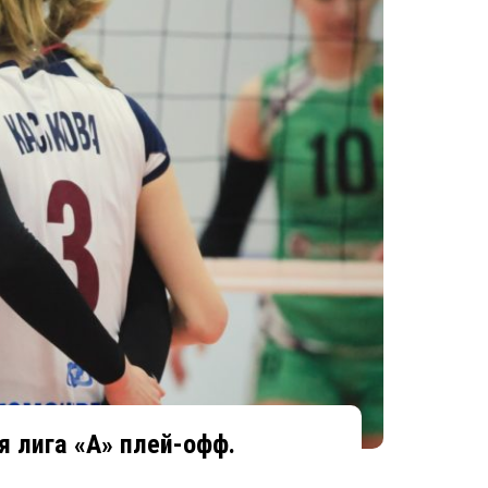
 лига «А» плей-офф.