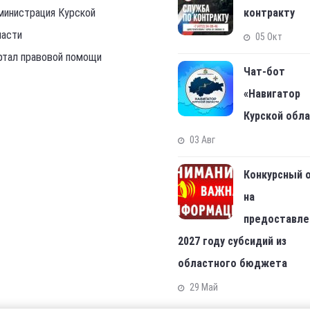
министрация Курской
контракту
ласти
05 Окт
ртал правовой помощи
Чат-бот
«Навигатор
Курской обл
03 Авг
Конкурсный 
на
предоставле
2027 году субсидий из
областного бюджета
29 Май