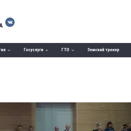
тия
Госуслуги
ГТО
Земский тренер