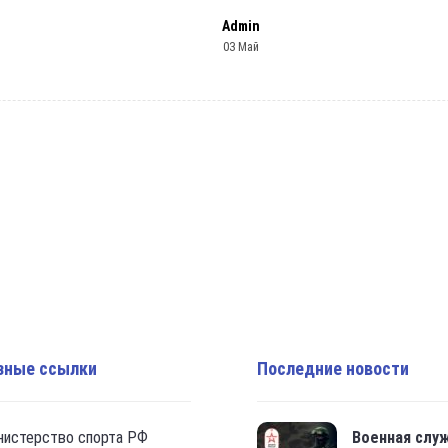
Admin
03 Май
зные ссылки
Последние новости
нистерство спорта РФ
Военная слу