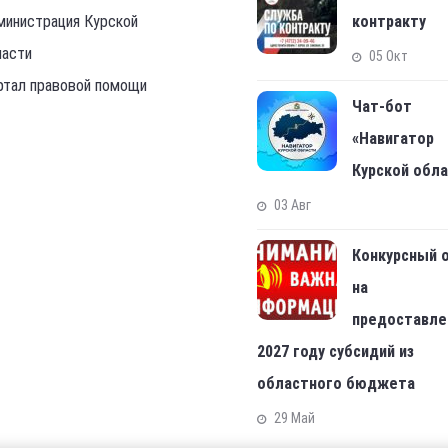
министрация Курской
контракту
ласти
05 Окт
ртал правовой помощи
Чат-бот
«Навигатор
Курской обл
03 Авг
Конкурсный 
на
предоставле
2027 году субсидий из
областного бюджета
29 Май