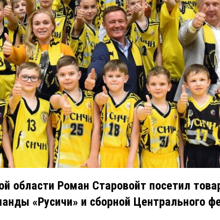
кой области Роман Старовойт посетил тов
анды «Русичи» и сборной Центрального ф