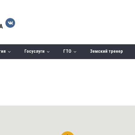
тия
Госуслуги
ГТО
Земский тренер