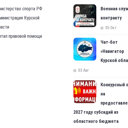
нистерство спорта РФ
Военная слу
министрация Курской
контракту
ласти
05 Окт
ртал правовой помощи
Чат-бот
«Навигатор
Курской обл
03 Авг
Конкурсный 
на
предоставле
2027 году субсидий из
областного бюджета