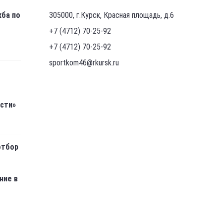
жба по
305000, г.Курск, Красная площадь, д.6
+7 (4712) 70-25-92
+7 (4712) 70-25-92
sportkom46@rkursk.ru
асти»
отбор
ние в