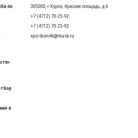
жба по
305000, г.Курск, Красная площадь, д.6
+7 (4712) 70-25-92
+7 (4712) 70-25-92
sportkom46@rkursk.ru
асти»
отбор
ние в