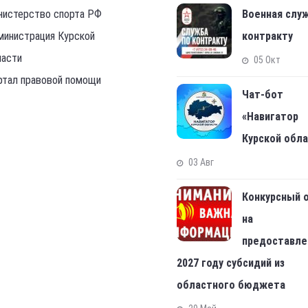
нистерство спорта РФ
Военная слу
министрация Курской
контракту
ласти
05 Окт
ртал правовой помощи
Чат-бот
«Навигатор
Курской обл
03 Авг
Конкурсный 
на
предоставле
2027 году субсидий из
областного бюджета