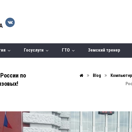
тия
Госуслуги
ГТО
Земский тренер
 России по
Blog
Компьютер
изовых!
Рос