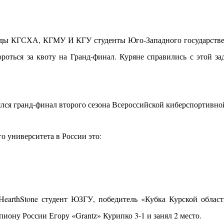
нды КГСХА, КГМУ И КГУ студенты Юго-Западного государствен
оться за квоту на Гранд-финал. Куряне справились с этой з
оялся гранд-финал второго сезона Всероссийской киберспортивно
 университета в России это:
earthStone студент ЮЗГУ, победитель «Кубка Курской област
иону России Егору «Grantz» Курипко 3-1 и занял 2 место.