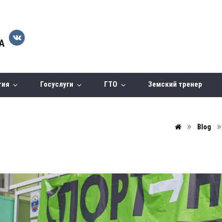
тия
Госуслуги
ГТО
Земский тренер
Blog