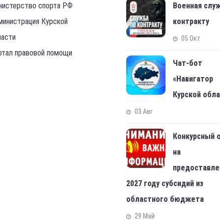
рьбе среди старших юношей
Фестиваль спортив