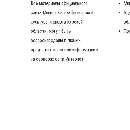
Admin
16 Мар
Волейбол
Новости
Previous
Первенство России по вольной бо
(спорт глухих)