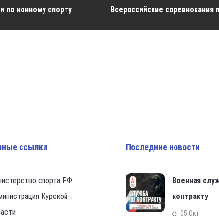
и по конному спорту
Всероссийские соревнования п
зные ссылки
Последние новости
нистерство спорта РФ
Военная слу
министрация Курской
контракту
ласти
05 Окт