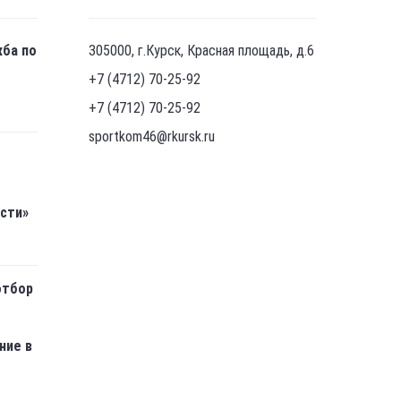
жба по
305000, г.Курск, Красная площадь, д.6
+7 (4712) 70-25-92
+7 (4712) 70-25-92
sportkom46@rkursk.ru
асти»
отбор
ние в