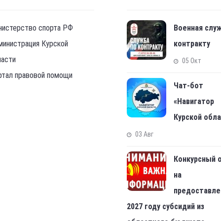
нистерство спорта РФ
Военная слу
министрация Курской
контракту
ласти
05 Окт
ртал правовой помощи
Чат-бот
«Навигатор
Курской обл
03 Авг
Конкурсный 
на
предоставле
2027 году субсидий из