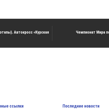
этапы). Автокросс «Курская
Чемпионат Мира п
зные ссылки
Последние новости