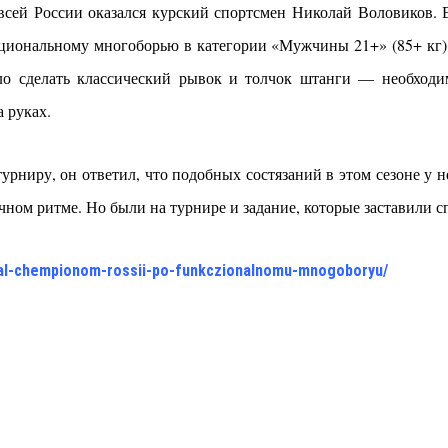
 всей России оказался курский спортсмен Николай Воловиков. В
циональному многоборью в категории «Мужчины 21+» (85+ кг)
ло сделать классический рывок и толчок штанги — необходи
а руках.
турниру, он ответил, что подобных состязаний в этом сезоне у н
чном ритме. Но были на турнире и задание, которые заставили с
-stal-chempionom-rossii-po-funkczionalnomu-mnogoboryu/