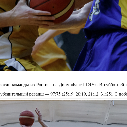
отив команды из Ростова-на-Дону «Барс-РГЭУ». В субботней вс
и убедительный реванш — 97:75 (25:19, 20:19, 21:12, 31:25). С поб