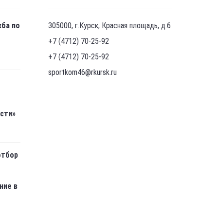
жба по
305000, г.Курск, Красная площадь, д.6
+7 (4712) 70-25-92
+7 (4712) 70-25-92
sportkom46@rkursk.ru
асти»
отбор
ние в