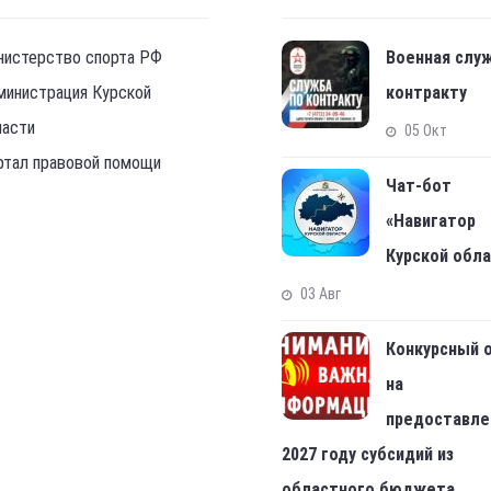
нистерство спорта РФ
Военная слу
министрация Курской
контракту
ласти
05 Окт
ртал правовой помощи
Чат-бот
«Навигатор
Курской обл
03 Авг
Конкурсный 
на
предоставле
2027 году субсидий из
областного бюджета