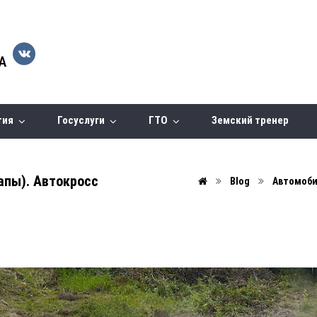
тия
Госуслуги
ГТО
Земский тренер
апы). Автокросс
Blog
Автомоби