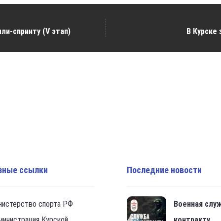
ли-спринту (V этап)
В Курске
зные ссылки
Последние новости
нистерство спорта РФ
Военная слу
министрация Курской
контракту