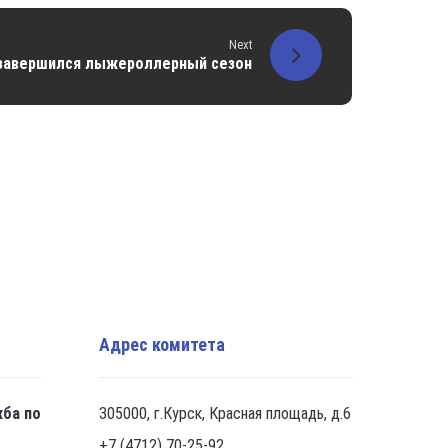
Next
 завершился лыжероллерный сезон
Адрес комитета
жба по
305000, г.Курск, Красная площадь, д.6
+7 (4712) 70-25-92