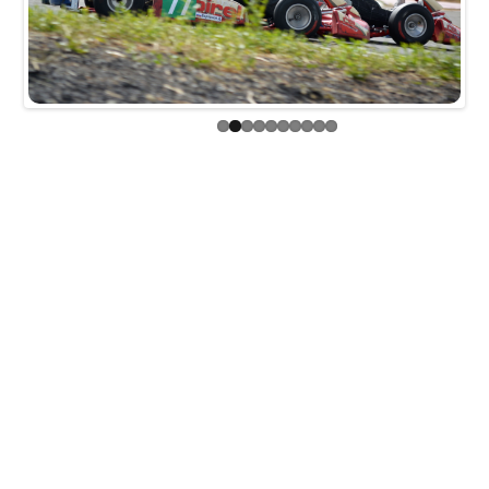
Previous
Next
Admin
11 Июн
Картинг
Новости
Previous