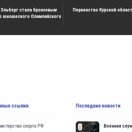
 Эльберг стала бронзовым
Первенство Курской облас
го юношеского Олимпийского
зные ссылки
Последние новости
нистерство спорта РФ
Военная слу