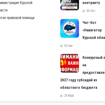
министрация Курской
контракту
ласти
05 Окт
ртал правовой помощи
Чат-бот
«Навигатор
Курской обл
03 Авг
Конкурсный 
на
предоставле
2027 году субсидий из
областного бюджета
29 Май