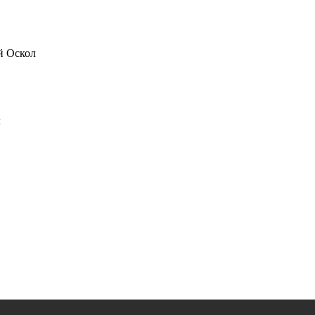
ый Оскол
л