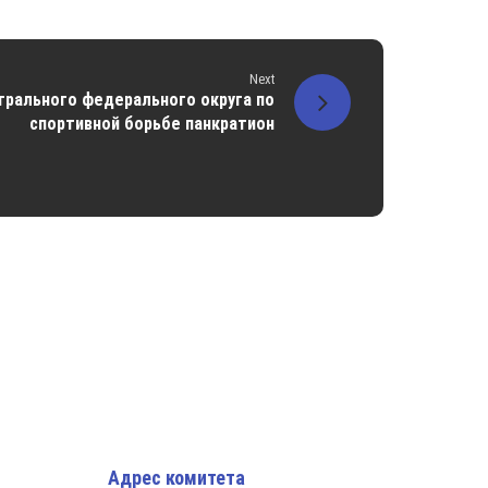
Next
трального федерального округа по
спортивной борьбе панкратион
Адрес комитета