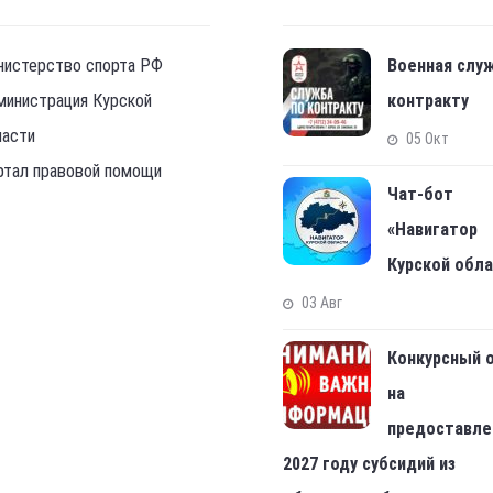
нистерство спорта РФ
Военная слу
министрация Курской
контракту
ласти
05 Окт
ртал правовой помощи
Чат-бот
«Навигатор
Курской обл
03 Авг
Конкурсный 
на
предоставле
2027 году субсидий из