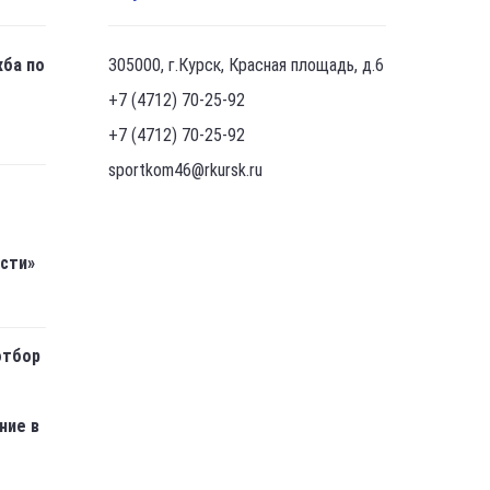
жба по
305000, г.Курск, Красная площадь, д.6
+7 (4712) 70-25-92
+7 (4712) 70-25-92
sportkom46@rkursk.ru
асти»
отбор
ние в