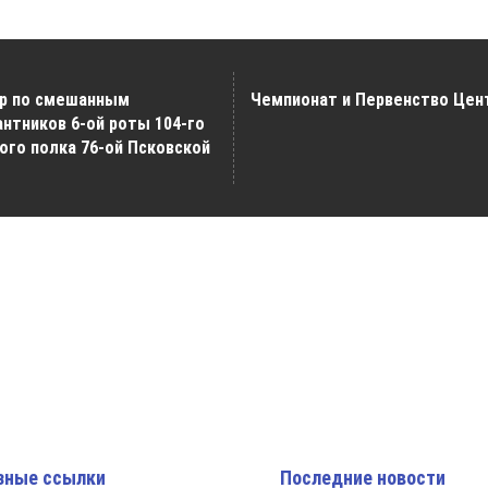
ир по смешанным
Чемпионат и Первенство Цен
нтников 6-ой роты 104-го
го полка 76-ой Псковской
зные ссылки
Последние новости