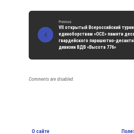
Previous
VII открытый Всероссийский турн
единоборствам «ОСЕ» памяти деса
гвардейского парашютно-десантно
дивизии ВДВ «Высота 776»
Comments are disabled.
О сайте
Поле