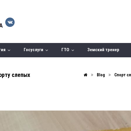
тия
Госуслуги
ГТО
Земский тренер
орту слепых
Blog
Спорт с