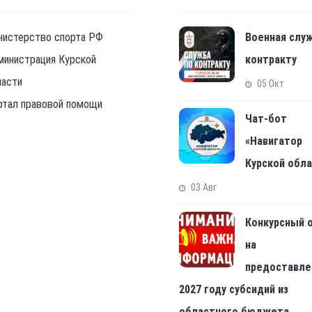
нистерство спорта РФ
Военная слу
министрация Курской
контракту
ласти
05 Окт
ртал правовой помощи
Чат-бот
«Навигатор
Курской обл
03 Авг
Конкурсный 
на
предоставле
2027 году субсидий из