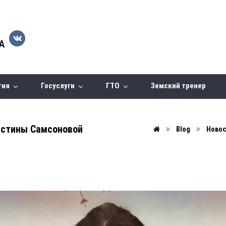
тия
Госуслуги
ГТО
Земский тренер
ристины Самсоновой
Blog
Ново