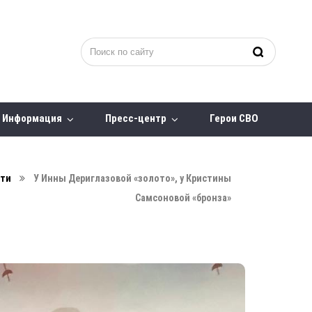
Информация
Пресс-центр
Герои СВО
сти
У Инны Дериглазовой «золото», у Кристины
Самсоновой «бронза»