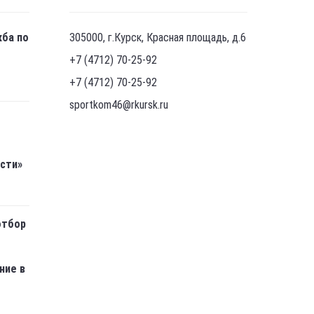
жба по
305000, г.Курск, Красная площадь, д.6
+7 (4712) 70-25-92
+7 (4712) 70-25-92
sportkom46@rkursk.ru
асти»
отбор
ние в