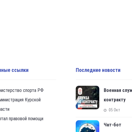
зные ссылки
Последние новости
нистерство спорта РФ
Военная слу
министрация Курской
контракту
ласти
05 Окт
ртал правовой помощи
Чат-бот