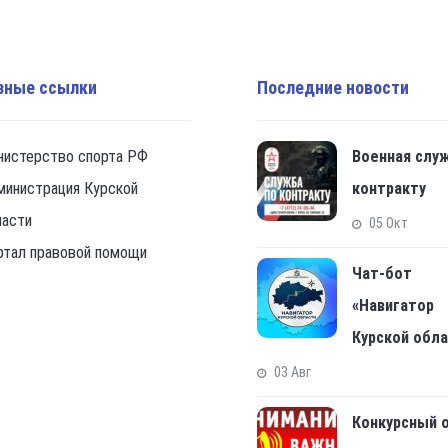
зные ссылки
Последние новости
нистерство спорта РФ
Военная слу
министрация Курской
контракту
ласти
05 Окт
ртал правовой помощи
Чат-бот
«Навигатор
Курской обл
03 Авг
Конкурсный 